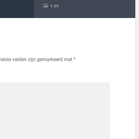
x
px
reiste velden zijn gemarkeerd met
*