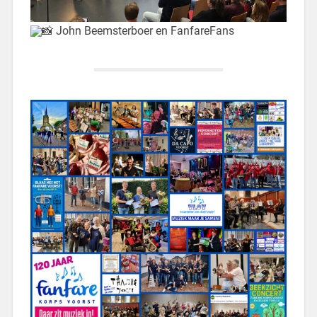
John Beemsterboer en FanfareFans