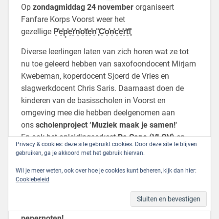
Op
zondagmiddag 24 november
organiseert
Fanfare Korps Voorst weer het
gezellige
P̥̊e̥̊p̥̊e̥̊r̥̊n̥̊o̥̊t̥̊e̥̊n̥̊ ̥̊C̥̊o̥̊n̥̊c̥̊e̥̊r̥̊t̥̊!̥̊
Diverse leerlingen laten van zich horen wat ze tot
nu toe geleerd hebben van saxofoondocent Mirjam
Kwebeman, koperdocent Sjoerd de Vries en
slagwerkdocent Chris Saris. Daarnaast doen de
kinderen van de basisscholen in Voorst en
omgeving mee die hebben deelgenomen aan
ons
scholenproject ‘Muziek maak je samen!
‘
En ook het opleidingsorkest
Da Capo (VLOV)
en
Privacy & cookies: deze site gebruikt cookies. Door deze site te blijven
het
Fanfare Orkest
treden op.
gebruiken, ga je akkoord met het gebruik hiervan.
Het Pepernoten Concert op zondag 24 november
Wil je meer weten, ook over hoe je cookies kunt beheren, kijk dan hier:
Cookiebeleid
begint om 14:30 uur in Dorpshuis Voorst aan de
Schoolstraat in Voorst. De entree is gratis.
Naast muzieknoten zijn er natuurlijk ook
pepernoten!