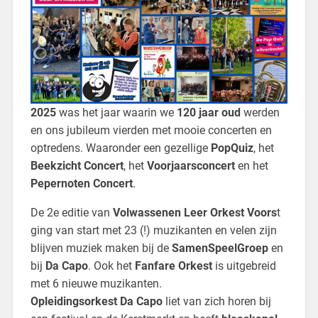
2025
was het jaar waarin we
120 jaar oud
werden
en ons jubileum vierden met mooie concerten en
optredens. Waaronder een gezellige
PopQuiz
, het
Beekzicht Concert
, het
Voorjaarsconcert
en het
Pepernoten Concert
.
De 2e editie van
Volwassenen Leer Orkest Voors
t
ging van start met 23 (!) muzikanten en velen zijn
blijven muziek maken bij de
SamenSpeelGroep
en
bij
Da Capo
. Ook het
Fanfare Orkest
is uitgebreid
met 6 nieuwe muzikanten.
Opleidingsorkest Da Capo
liet van zich horen bij