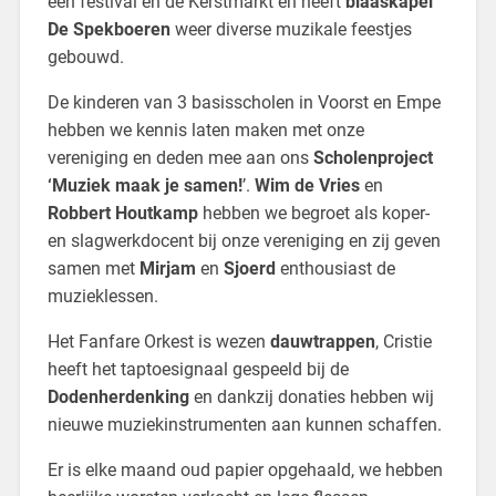
een festival en de Kerstmarkt en heeft
blaaskapel
De Spekboeren
weer diverse muzikale feestjes
gebouwd.
De kinderen van 3 basisscholen in Voorst en Empe
hebben we kennis laten maken met onze
vereniging en deden mee aan ons
Scholenproject
‘Muziek maak je samen!
’.
Wim de Vries
en
Robbert Houtkamp
hebben we begroet als koper-
en slagwerkdocent bij onze vereniging en zij geven
samen met
Mirjam
en
Sjoerd
enthousiast de
muzieklessen.
Het Fanfare Orkest is wezen
dauwtrappen
, Cristie
heeft het taptoesignaal gespeeld bij de
Dodenherdenking
en dankzij donaties hebben wij
nieuwe muziekinstrumenten aan kunnen schaffen.
Er is elke maand oud papier opgehaald, we hebben